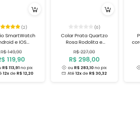
(2)
(0)
gio SmartWatch
Colar Prata Quartzo
P
ndroid e IOS
Rosa Rodolita e
cor
Inteligente
Ametista
R$ 149,90
R$ 227,00
R$ 119,90
R$ 298,00
u
R$ 113,91
no pix
ou
R$ 283,10
no pix
té
12x
de
R$ 12,20
Até
12x
de
R$ 30,32