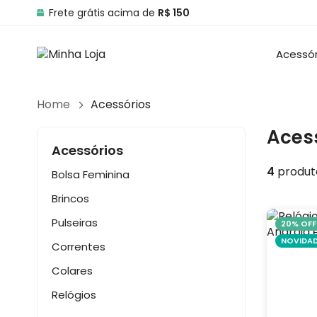
Frete grátis acima de
R$ 150
Acessór
Home
Acessórios
Aces
Acessórios
4
produt
Bolsa Feminina
Brincos
Pulseiras
20% OFF
NOVIDA
Correntes
Colares
Relógios