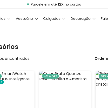
Parcele em até
12X
no cartão
ios
Vestuário
Calçados
Decoração
Fal
sórios
os encontrados
Ordena
-31% OFF
96% 
DE