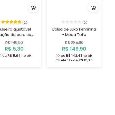
(2)
(0)
ulseira ajustável
Bolsa de Luxo Feminina
ação de ouro com
- Moda Tote
cristal
R$ 149,90
R$ 285,90
R$ 5,30
R$ 149,90
ou
R$ 5,04
no pix
ou
R$ 142,41
no pix
Até
12x
de
R$ 15,25