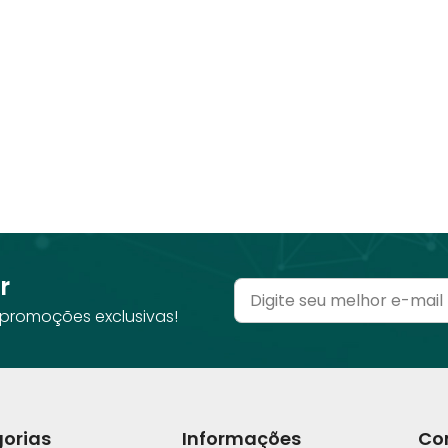
r
promoções exclusivas!
orias
Informações
Co