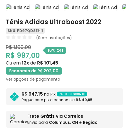
Tênis Adidas Ultraboost 2022
SKU: PD97QD8EH:1
(Sem avaliações)
R$ 1.199,00
16% Off
R$ 997,00
Ou em
12x
de
R$ 101,45
Economia de R$ 202,00
Ver opções de pagamento
R$ 947,15
no Pix
5% DE DESCONTO
Pague com pix e economize
R$ 49,85
Frete Grátis via Correios
Envio para
Columbus
,
OH
e
Região