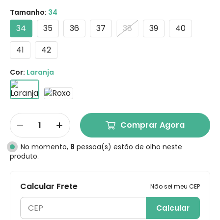
Tamanho:
34
34
35
36
37
38
39
40
41
42
Cor:
Laranja
Comprar Agora
No momento,
8
pessoa(s) estão de olho neste
produto.
Calcular Frete
Não sei meu CEP
Calcular